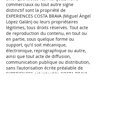
commerciaux ou tout autre signe
distinctif sont la propriété de
EXPERIENCES COSTA BRAVA (Miguel Ángel
López Galán) ou leurs propriétaires
légitimes, tous droits réservés. Tout acte
de reproduction du contenu, en tout ou
en partie, sous quelque forme ou
support, qu'il soit mécanique,
électronique, reprographique ou autre,
ainsi que tout acte de diffusion,
communication publique ou distribution,
sans l'autorisation écrite préalable de
EXPERIENCES est interdite COSTA BRAVA
(Miguel Ángel López Galán) ou ses
propriétaires légitimes.
EXPERIENCES COSTA BRAVA (Miguel Ángel
López Galán) ne sera pas responsable
des dommages pouvant résulter de
l'utilisation du contenu par les
utilisateurs ou de la violation par eux de
toute disposition légale en vigueur.
L'utilisateur doit s'abstenir de supprimer,