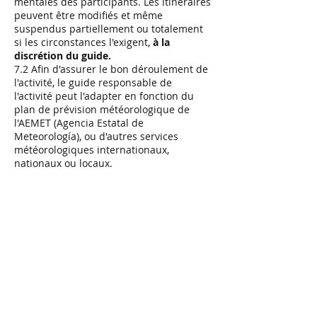
mentales des participants. Les itinéraires
peuvent être modifiés et même
suspendus partiellement ou totalement
si les circonstances l'exigent,
à la
discrétion du guide.
7.2 Afin d'assurer le bon déroulement de
l'activité, le guide responsable de
l'activité peut l'adapter en fonction du
plan de prévision météorologique de
l'AEMET (Agencia Estatal de
Meteorología), ou d'autres services
météorologiques internationaux,
nationaux ou locaux.
7.3 Toutefois, si l'activité a commencé et
doit être suspendue pour les raisons
indiquées dans la section,
aucun
remboursement de quelque montant
que ce soit ne sera effectué
, étant donné
l'imprévisibilité de ces facteurs externes.
A cet effet, les activités commencent
après s'être présentées au guide
responsable au point de rencontre de
l'activité.